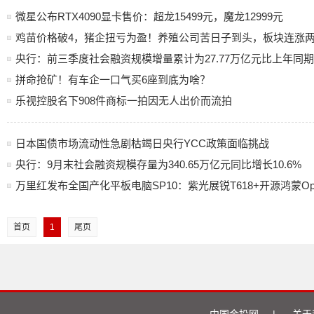
微星公布RTX4090显卡售价：超龙15499元，魔龙12999元
鸡苗价格破4，猪企扭亏为盈！养殖公司苦日子到头，板块连涨
央行：前三季度社会融资规模增量累计为27.77万亿元比上年同期多
拼命抢矿！有车企一口气买6座到底为啥？
乐视控股名下908件商标一拍因无人出价而流拍
日本国债市场流动性急剧枯竭日央行YCC政策面临挑战
央行：9月末社会融资规模存量为340.65万亿元同比增长10.6%
万里红发布全国产化平板电脑SP10：紫光展锐T618+开源鸿蒙Op
首页
1
尾页